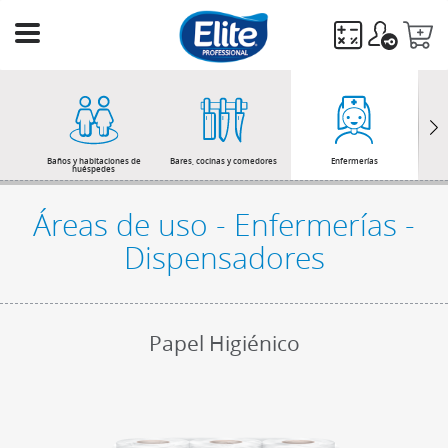
Ingresa
tu
búsqueda
BUSCAR
Baños y habitaciones de
Bares, cocinas y comedores
Enfermerías
huéspedes
Áreas de uso - Enfermerías -
Dispensadores
Papel Higiénico