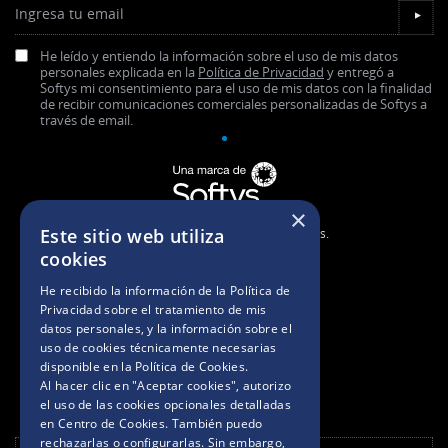
Ingresa tu email
▼
He leído y entiendo la información sobre el uso de mis datos
personales explicada en la
Política de Privacidad
y entregó a
Softys mi consentimiento para el uso de mis datos con la finalidad
de recibir comunicaciones comerciales personalizadas de Softys a
través de email.
×
Este sitio web utiliza
2025. Todos los derechos reservados.
cookies
BASES Y CONDICIONES
He recibido la información de la
Política de
Privacidad
sobre el tratamiento de mis
datos personales, y la información sobre el
POLÍTICAS DE PRIVACIDAD
uso de cookies técnicamente necesarias
disponible en la
Política de Cookies
.
Al hacer clic en "Aceptar cookies", autorizo
AVISO DE COOKIES
el uso de las cookies opcionales detalladas
en Centro de Cookies. También puedo
rechazarlas o configurarlas. Sin embargo,