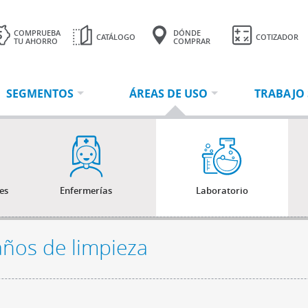
COMPRUEBA
DÓNDE
CATÁLOGO
COTIZADOR
TU AHORRO
COMPRAR
Tu cotización tiene
0 productos.
SEGMENTOS
ÁREAS DE USO
TRABAJO
es
Enfermerías
Laboratorio
años de limpieza