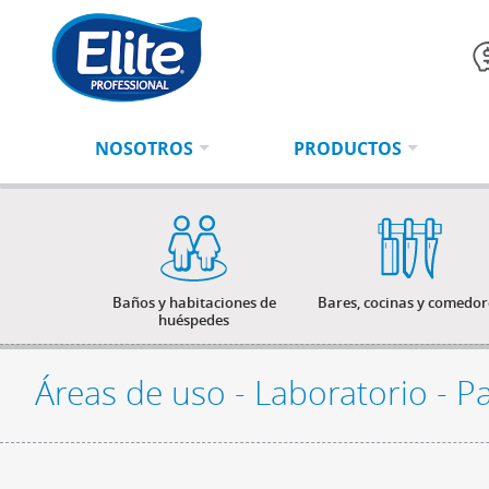
Ingresa
BUSCAR
tu
búsqueda
NOSOTROS
PRODUCTOS
Baños y habitaciones de
Bares, cocinas y comedor
huéspedes
Áreas de uso - Laboratorio - P